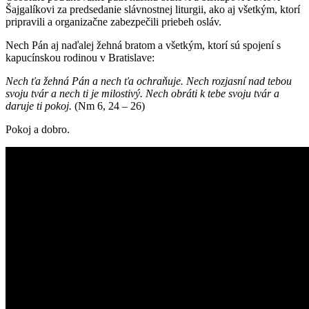
Šajgalíkovi za predsedanie slávnostnej liturgii, ako aj všetkým, ktorí
pripravili a organizačne zabezpečili priebeh osláv.
Nech Pán aj naďalej žehná bratom a všetkým, ktorí sú spojení s
kapucínskou rodinou v Bratislave:
Nech ťa žehná Pán a nech ťa ochraňuje. Nech rozjasní nad tebou
svoju tvár a nech ti je milostivý. Nech obráti k tebe svoju tvár a
daruje ti pokoj.
(Nm 6, 24 – 26)
Pokoj a dobro.