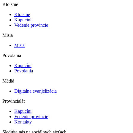
Kto sme
Kto sme
Kapucíni
Vedenie provincie
Misia
Misia
Povolania
Kapucíni
Povolania
Médiá
Digitálna evanjelizácia
Provincialát
Kapucíni
Vedenie provincie
Kontakty
Sledujte nás
na sociálnych sieťach