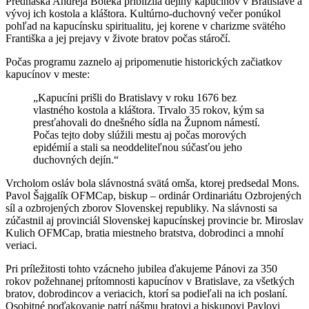
Prednáška Andreja Boteka priblížila dejiny kapucínov v Bratislave a
vývoj ich kostola a kláštora. Kultúrno-duchovný večer ponúkol
pohľad na kapucínsku spiritualitu, jej korene v charizme svätého
Františka a jej prejavy v živote bratov počas stáročí.
Počas programu zaznelo aj pripomenutie historických začiatkov
kapucínov v meste:
„Kapucíni prišli do Bratislavy v roku 1676 bez
vlastného kostola a kláštora. Trvalo 35 rokov, kým sa
presťahovali do dnešného sídla na Župnom námestí.
Počas tejto doby slúžili mestu aj počas morových
epidémií a stali sa neoddeliteľnou súčasťou jeho
duchovných dejín.“
Vrcholom osláv bola slávnostná svätá omša, ktorej predsedal Mons.
Pavol Šajgalík OFMCap, biskup – ordinár Ordinariátu Ozbrojených
síl a ozbrojených zborov Slovenskej republiky. Na slávnosti sa
zúčastnil aj provinciál Slovenskej kapucínskej provincie br. Miroslav
Kulich OFMCap, bratia miestneho bratstva, dobrodinci a mnohí
veriaci.
Pri príležitosti tohto vzácneho jubilea ďakujeme Pánovi za 350
rokov požehnanej prítomnosti kapucínov v Bratislave, za všetkých
bratov, dobrodincov a veriacich, ktorí sa podieľali na ich poslaní.
Osobitné poďakovanie patrí nášmu bratovi a biskupovi Pavlovi