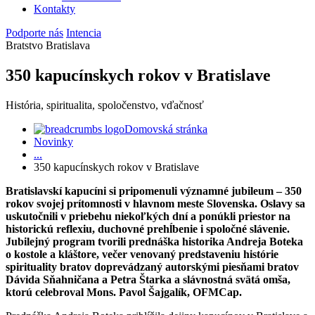
Kontakty
Podporte nás
Intencia
Bratstvo Bratislava
350 kapucínskych rokov v Bratislave
História, spiritualita, spoločenstvo, vďačnosť
Domovská stránka
Novinky
...
350 kapucínskych rokov v Bratislave
Bratislavskí kapucíni si pripomenuli významné jubileum – 350
rokov svojej prítomnosti v hlavnom meste Slovenska. Oslavy sa
uskutočnili v priebehu niekoľkých dní a ponúkli priestor na
historickú reflexiu, duchovné prehĺbenie i spoločné slávenie.
Jubilejný program tvorili prednáška historika Andreja Boteka
o kostole a kláštore, večer venovaný predstaveniu histórie
spirituality bratov doprevádzaný autorskými piesňami bratov
Dávida Sňahničana a Petra Štarka a slávnostná svätá omša,
ktorú celebroval Mons. Pavol Šajgalík, OFMCap.