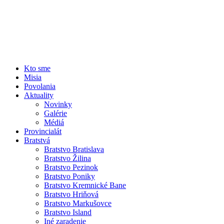
Kto sme
Misia
Povolania
Aktuality
Novinky
Galérie
Médiá
Provincialát
Bratstvá
Bratstvo Bratislava
Bratstvo Žilina
Bratstvo Pezinok
Bratstvo Poniky
Bratstvo Kremnické Bane
Bratstvo Hriňová
Bratstvo Markušovce
Bratstvo Island
Iné zaradenie