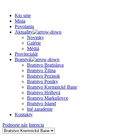
Kto sme
Misia
Povolania
Aktuality
Novinky
Galérie
Médiá
Provincialát
Bratstvá
Bratstvo Bratislava
Bratstvo Žilina
Bratstvo Pezinok
Bratstvo Poniky
Bratstvo Kremnické Bane
Bratstvo Hriňová
Bratstvo Markušovce
Bratstvo Island
Iné zaradenie
Kontakty
Podporte nás
Intencia