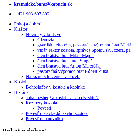
kremnicke.bane@kapucin.sk
+ 421 903 697 892
Pokoj a dobro!
Kláštor
Novinky v bratstve
Členovia
gvardián, ekonóm, pastoračná výpomoc brat Mari
vikár, rektor kostola, správca Spolku sv. Jozefa, 
člen bratstva brat Milan Majda
člen bratstva brat Juraj Slugeň
člen bratstva brat Anton Majerčák
pastoračná výpomoc brat Róbert Žilka
Nábožné združenie sv. Jozefa
Kostol
Bohoslužby v kostole a kaplnke
História
Johannesberg a kostol sv. Jána Krstiteľa
Rozmery kostola
Povesti
Povesť o stavbe Jánskeho kostola
Povesť o Trnovníku
Pokoj a dobro!