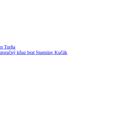
án Turňa
pastoračný kňaz brat Stanislav Kučák