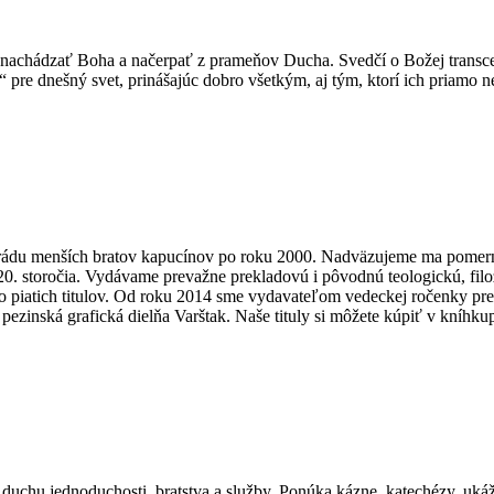
nachádzať Boha a načerpať z prameňov Ducha. Svedčí o Božej transcend
“ pre dnešný svet, prinášajúc dobro všetkým, aj tým, ktorí ich priamo n
a rádu menších bratov kapucínov po roku 2000. Nadväzujeme ma pomer
0. storočia. Vydávame prevažne prekladovú i pôvodnú teologickú, filozof
piatich titulov. Od roku 2014 sme vydavateľom vedeckej ročenky pre f
ezinská grafická dielňa Varštak. Naše tituly si môžete kúpiť v kníhku
duchu jednoduchosti, bratstva a služby. Ponúka kázne, katechézy, ukáž