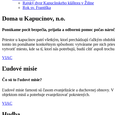
Rajský dvor Kapucínskeho kláštora v Žiline
Rok sv. Františka
Doma u Kapucínov, n.o.
Ponúkame pocit bezpečia, prijatia a odbornú pomoc počas náročné
Priestor u kapucínov patrí všetkým, ktorí prechádzajú ťažkým obdobím
tomto im pomáhame konkrétnym spôsobom: vytvárame pre nich priestor
vytvoriť miesto, kde sa tí, ktorí nás potrebujú, budú cítiť aspoň tro
VIAC
Ľudové misie
Čo sú to ľudové misie?
Ľudové misie farnosti sú časom evanjelizácie a duchovnej obnovy. V
objektom misií a potrebuje evanjelizovať pokrstených.
VIAC
Hudba