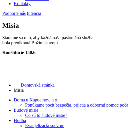
Kontakty
Podporte nás
Intencia
Misia
Starajme sa o to, aby každá naša pastoračná služba
bola preniknutá Božím slovom.
Konštitúcie 150.6
Domovská stránka
Misia
Doma u Kapucínov, n.o.
Ponúkame pocit bezpečia, prijatia a odbornú pomoc počas
Ľudové misie
Čo sú to ľudové misie?
Hudba
Evanjelizácia spevom