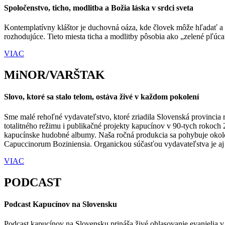
Spoločenstvo, ticho, modlitba a Božia láska v srdci sveta
Kontemplatívny kláštor je duchovná oáza, kde človek môže hľadať a 
rozhodujúce. Tieto miesta ticha a modlitby pôsobia ako „zelené pľúca
VIAC
MiNOR/VARŠTAK
Slovo, ktoré sa stalo telom, ostáva živé v každom pokolení
Sme malé rehoľné vydavateľstvo, ktoré zriadila Slovenská provinci
totalitného režimu i publikačné projekty kapucínov v 90-tych rokoch 2
kapucínske hudobné albumy. Naša ročná produkcia sa pohybuje okolo 
Capuccinorum Boziniensia. Organickou súčasťou vydavateľstva je aj p
VIAC
PODCAST
Podcast Kapucínov na Slovensku
Podcast kapucínov na Slovensku prináša živé ohlasovanie evanjelia v 