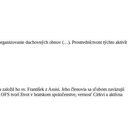
 organizovanie duchovných obnov (…). Prostredníctvom týchto aktivít
a založil ho sv. František z Assisi. Jeho členovia sa sľubom zaväzujú
u OFS tvorí život v bratskom spoločenstve, vernosť Cirkvi a aktívna