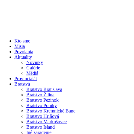
Kto sme
Misia
Povolania
Aktuality
Novinky
Galérie
Médiá
Provincialát
Bratstvá
Bratstvo Bratislava
Bratstvo Žilina
Bratstvo Pezinok
Bratstvo Poniky
Bratstvo Kremnické Bane
Bratstvo Hriňová
Bratstvo Markušovce
Bratstvo Island
Iné zaradenie