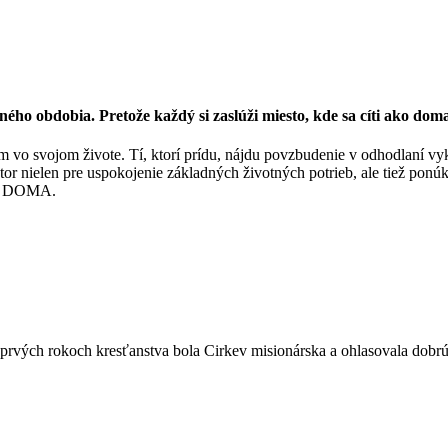
ho obdobia. Pretože každý si zaslúži miesto, kde sa cíti ako dom
 vo svojom živote. Tí, ktorí prídu, nájdu povzbudenie v odhodlaní vyk
 nielen pre uspokojenie základných životných potrieb, ale tiež ponú
chu DOMA.
 prvých rokoch kresťanstva bola Cirkev misionárska a ohlasovala dobr