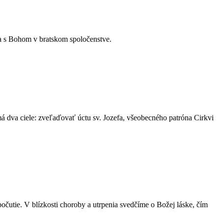
ta s Bohom v bratskom spoločenstve.
má dva ciele: zveľaďovať úctu sv. Jozefa, všeobecného patróna Cirkvi
očutie. V blízkosti choroby a utrpenia svedčíme o Božej láske, čím
.