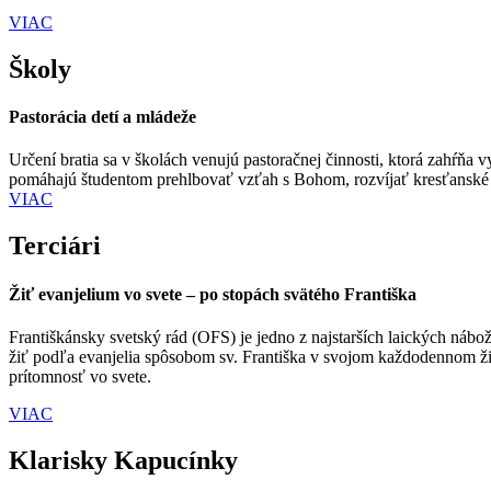
VIAC
Školy
Pastorácia detí a mládeže
Určení bratia sa v školách venujú pastoračnej činnosti, ktorá zahŕň
pomáhajú študentom prehlbovať vzťah s Bohom, rozvíjať kresťanské h
VIAC
Terciári
Žiť evanjelium vo svete – po stopách svätého Františka
Františkánsky svetský rád (OFS) je jedno z najstarších laických nábože
žiť podľa evanjelia spôsobom sv. Františka v svojom každodennom život
prítomnosť vo svete.
VIAC
Klarisky Kapucínky