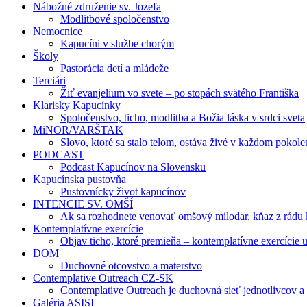
Nábožné združenie sv. Jozefa
Modlitbové spoločenstvo
Nemocnice
Kapucíni v službe chorým
Školy
Pastorácia detí a mládeže
Terciári
Žiť evanjelium vo svete – po stopách svätého Františka
Klarisky Kapucínky
Spoločenstvo, ticho, modlitba a Božia láska v srdci sveta
MiNOR/VARŠTAK
Slovo, ktoré sa stalo telom, ostáva živé v každom pokole
PODCAST
Podcast Kapucínov na Slovensku
Kapucínska pustovňa
Pustovnícky život kapucínov
INTENCIE SV. OMŠÍ
Ak sa rozhodnete venovať omšový milodar, kňaz z rádu k
Kontemplatívne exercície
Objav ticho, ktoré premieňa – kontemplatívne exercície 
DOM
Duchovné otcovstvo a materstvo
Contemplative Outreach CZ-SK
Contemplative Outreach je duchovná sieť jednotlivcov a
Galéria ASISI