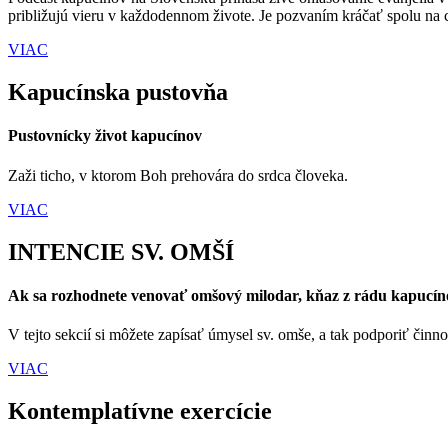
približujú vieru v každodennom živote. Je pozvaním kráčať spolu na c
VIAC
Kapucínska pustovňa
Pustovnícky život kapucínov
Zaži ticho, v ktorom Boh prehovára do srdca človeka.
VIAC
INTENCIE SV. OMŠÍ
Ak sa rozhodnete venovať omšový milodar, kňaz z rádu kapucínov
V tejto sekcií si môžete zapísať úmysel sv. omše, a tak podporiť činno
VIAC
Kontemplatívne exercície