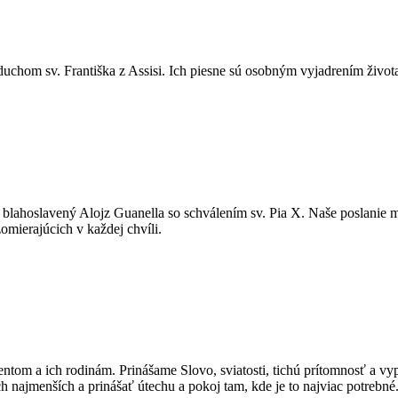
 duchom sv. Františka z Assisi. Ich piesne sú osobným vyjadrením živo
il blahoslavený Alojz Guanella so schválením sv. Pia X. Naše poslanie 
omierajúcich v každej chvíli.
tom a ich rodinám. Prinášame Slovo, sviatosti, tichú prítomnosť a vyp
ých najmenších a prinášať útechu a pokoj tam, kde je to najviac potrebné