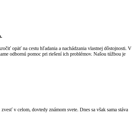
a.
ročiť opäť na cestu hľadania a nachádzania vlastnej dôstojnosti. V
kame odbornú pomoc pri riešení ich problémov. Našou túžbou je
ú zvesť v celom, dovtedy známom svete. Dnes sa však sama stáva