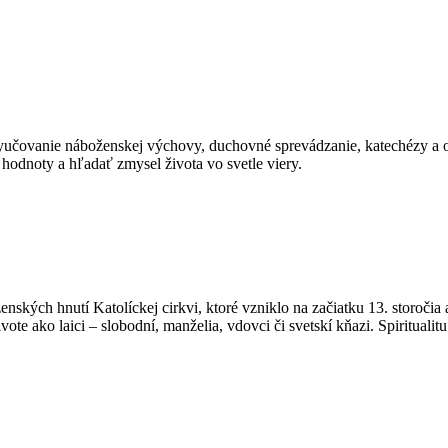
a vyučovanie náboženskej výchovy, duchovné sprevádzanie, katechézy a
odnoty a hľadať zmysel života vo svetle viery.
nských hnutí Katolíckej cirkvi, ktoré vzniklo na začiatku 13. storočia 
e ako laici – slobodní, manželia, vdovci či svetskí kňazi. Spiritualit