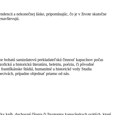
encii a nekonečnej láske, pripomínajúc, čo je v živote skutočne
enavštevujú.
ne bohatú samizdatovú prekladateľskú činnosť kapucínov počas
ickú a historickú literatúru, beletriu, poéziu, či pôvodné
rantiškánske štúdiá, humanitné a historické vedy Studia
pectvách, prípadne objednať priamo od nás.
ky kníh, duchovné čítania či životopisy kapucínskych svätých, ktoré