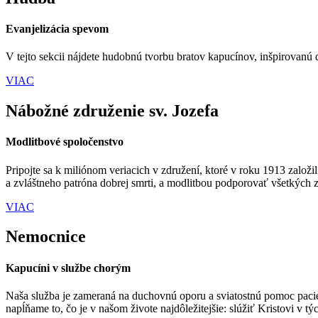
Evanjelizácia spevom
V tejto sekcii nájdete hudobnú tvorbu bratov kapucínov, inšpirovanú
VIAC
Nábožné združenie sv. Jozefa
Modlitbové spoločenstvo
Pripojte sa k miliónom veriacich v združení, ktoré v roku 1913 založ
a zvláštneho patróna dobrej smrti, a modlitbou podporovať všetkých z
VIAC
Nemocnice
Kapucíni v službe chorým
Naša služba je zameraná na duchovnú oporu a sviatostnú pomoc pacien
napĺňame to, čo je v našom živote najdôležitejšie: slúžiť Kristovi v t