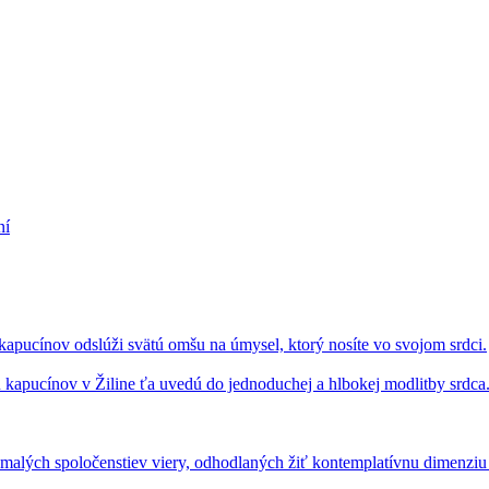
ní
apucínov odslúži svätú omšu na úmysel, ktorý nosíte vo svojom srdci.
u kapucínov v Žiline ťa uvedú do jednoduchej a hlbokej modlitby srdca
 malých spoločenstiev viery, odhodlaných žiť kontemplatívnu dimenziu 