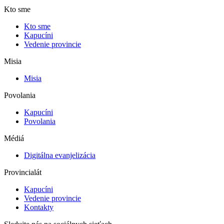
Kto sme
Kto sme
Kapucíni
Vedenie provincie
Misia
Misia
Povolania
Kapucíni
Povolania
Médiá
Digitálna evanjelizácia
Provincialát
Kapucíni
Vedenie provincie
Kontakty