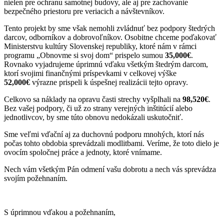
nielen pre ochranu samotnej budovy, ale aj pre zachovanie
bezpečného priestoru pre veriacich a návštevníkov.
Tento projekt by sme však nemohli zvládnuť bez podpory štedrých
darcov, odborníkov a dobrovoľníkov. Osobitne chceme poďakovať
Ministerstvu kultúry Slovenskej republiky, ktoré nám v rámci
programu „Obnovme si svoj dom“ prispelo sumou
35,000€
.
Rovnako vyjadrujeme úprimnú vďaku všetkým štedrým darcom,
ktorí svojimi finančnými príspevkami v celkovej výške
52,000€
výrazne prispeli k úspešnej realizácii tejto opravy.
Celkovo sa náklady na opravu časti strechy vyšplhali na
98,520€
.
Bez vašej podpory, či už zo strany verejných inštitúcií alebo
jednotlivcov, by sme túto obnovu nedokázali uskutočniť.
Sme veľmi vďační aj za duchovnú podporu mnohých, ktorí nás
počas tohto obdobia sprevádzali modlitbami. Veríme, že toto dielo je
ovocím spoločnej práce a jednoty, ktoré vnímame.
Nech vám všetkým Pán odmení vašu dobrotu a nech vás sprevádza
svojím požehnaním.
S úprimnou vďakou a požehnaním,