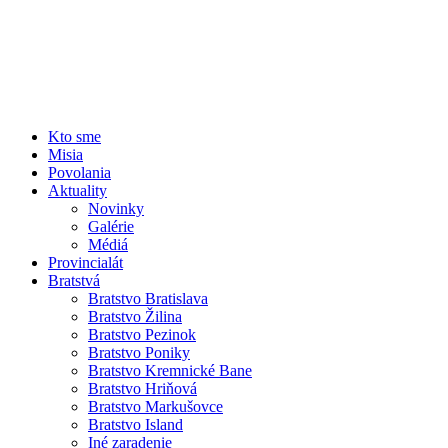
Kto sme
Misia
Povolania
Aktuality
Novinky
Galérie
Médiá
Provincialát
Bratstvá
Bratstvo Bratislava
Bratstvo Žilina
Bratstvo Pezinok
Bratstvo Poniky
Bratstvo Kremnické Bane
Bratstvo Hriňová
Bratstvo Markušovce
Bratstvo Island
Iné zaradenie