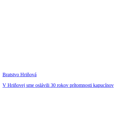
Bratstvo Hriňová
V Hriňovej sme oslávili 30 rokov prítomnosti kapucínov