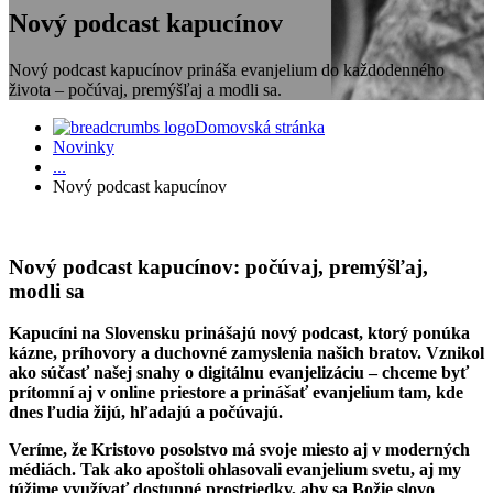
Nový podcast kapucínov
Nový podcast kapucínov prináša evanjelium do každodenného
života – počúvaj, premýšľaj a modli sa.
Domovská stránka
Novinky
...
Nový podcast kapucínov
Nový podcast kapucínov: počúvaj, premýšľaj,
modli sa
Kapucíni na Slovensku prinášajú nový podcast, ktorý ponúka
kázne, príhovory a duchovné zamyslenia našich bratov. Vznikol
ako súčasť našej snahy o digitálnu evanjelizáciu – chceme byť
prítomní aj v online priestore a prinášať evanjelium tam, kde
dnes ľudia žijú, hľadajú a počúvajú.
Veríme, že Kristovo posolstvo má svoje miesto aj v moderných
médiách. Tak ako apoštoli ohlasovali evanjelium svetu, aj my
túžime využívať dostupné prostriedky, aby sa Božie slovo