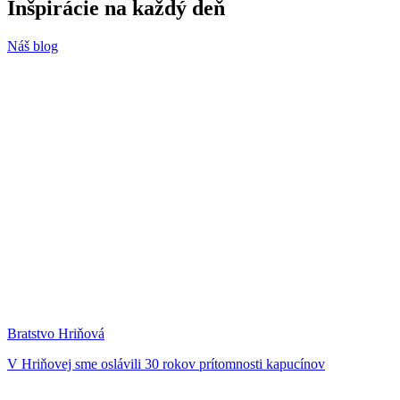
Inšpirácie
na každý deň
Náš blog
Bratstvo Hriňová
V Hriňovej sme oslávili 30 rokov prítomnosti kapucínov