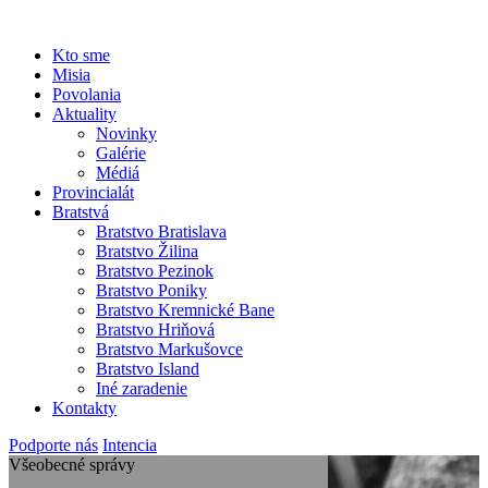
Kto sme
Misia
Povolania
Aktuality
Novinky
Galérie
Médiá
Provincialát
Bratstvá
Bratstvo Bratislava
Bratstvo Žilina
Bratstvo Pezinok
Bratstvo Poniky
Bratstvo Kremnické Bane
Bratstvo Hriňová
Bratstvo Markušovce
Bratstvo Island
Iné zaradenie
Kontakty
Podporte nás
Intencia
Všeobecné správy