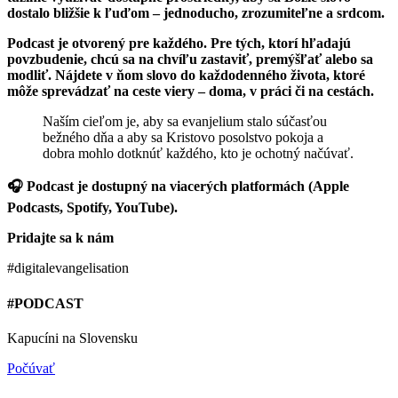
dostalo bližšie k ľuďom – jednoducho, zrozumiteľne a srdcom.
Podcast je otvorený pre každého. Pre tých, ktorí hľadajú
povzbudenie, chcú sa na chvíľu zastaviť, premýšľať alebo sa
modliť. Nájdete v ňom slovo do každodenného života, ktoré
môže sprevádzať na ceste viery – doma, v práci či na cestách.
Naším cieľom je, aby sa evanjelium stalo súčasťou
bežného dňa a aby sa Kristovo posolstvo pokoja a
dobra mohlo dotknúť každého, kto je ochotný načúvať.
🎧 Podcast je dostupný na viacerých platformách (Apple
Podcasts, Spotify, YouTube).
Pridajte sa k nám
#digitalevangelisation
#PODCAST
Kapucíni na Slovensku
Počúvať