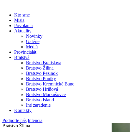
Kto sme
Misia
Povolania
Aktuality
Novinky
Galérie
Médiá
Provincialát
Bratstvá
Bratstvo Bratislava
Bratstvo Žilina
Bratstvo Pezinok
Bratstvo Poniky
Bratstvo Kremnické Bane
Bratstvo Hriňová
Bratstvo Markušovce
Bratstvo Island
Iné zaradenie
Kontakty
Podporte nás
Intencia
Bratstvo Žilina