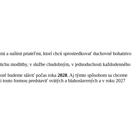
mi a našimi priateľmi, ktorí chcú sprostredkovať duchovné bohatstvo
v tichu modlitby, v službe chudobným, v jednoduchosti každodenného
toré budeme sláviť počas roka
2028
. Aj týmto spôsobom sa chceme
 touto formou predstaviť svätých a blahoslavených a v roku 2027