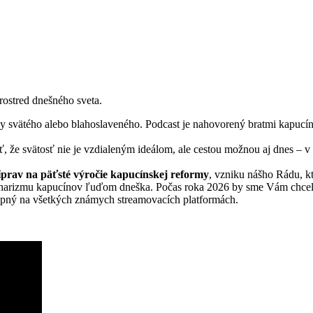
rostred dnešného sveta.
y svätého alebo blahoslaveného. Podcast je nahovorený bratmi kapucín
 že svätosť nie je vzdialeným ideálom, ale cestou možnou aj dnes – 
íprav na päťsté výročie kapucínskej reformy
, vzniku nášho Rádu, k
 charizmu kapucínov ľuďom dneška. Počas roka 2026 by sme Vám chceli
upný na všetkých známych streamovacích platformách.