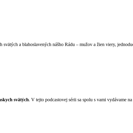
ch svätých a blahoslavených nášho Rádu – mužov a žien viery, jednoduc
nskych svätých
. V tejto podcastovej sérii sa spolu s vami vydávame 