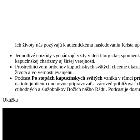
Ich životy nás pozývajú k autentickému nasledovaniu Krista up
Jednotlivé epizódy vychádzajú vždy v deň liturgickej spomienk
kapucínskej charizmy aj širšej verejnosti.
Prostredníctvom príbehov kapucínskych svätých chceme ukázať,
života a vo vernosti evanjeliu.
Podcast
Po stopách kapucínskych svätých
vzniká v rámci
pr
na toto jubileum duchovne pripravovať a zároveň približovať
ctihodných a služobníkov Božích nášho Rádu. Podcast je dost
Ukážka