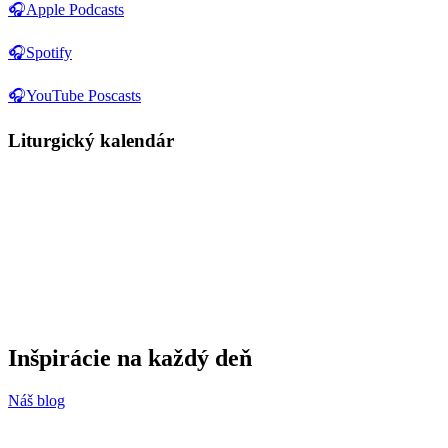
🎧Apple Podcasts
🎧Spotify
🎧YouTube Poscasts
Liturgický kalendár
Inšpirácie
na každý deň
Náš blog