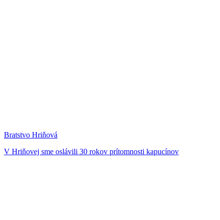
Bratstvo Hriňová
V Hriňovej sme oslávili 30 rokov prítomnosti kapucínov