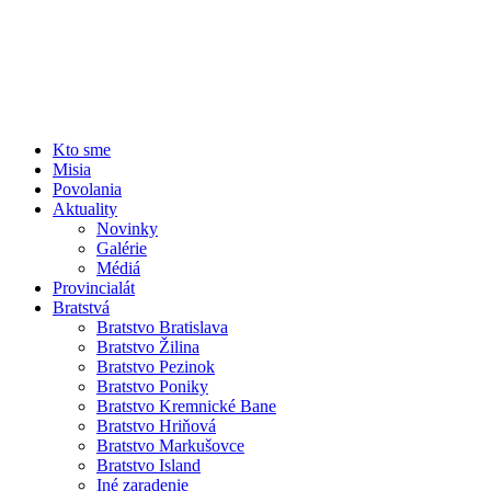
Kto sme
Misia
Povolania
Aktuality
Novinky
Galérie
Médiá
Provincialát
Bratstvá
Bratstvo Bratislava
Bratstvo Žilina
Bratstvo Pezinok
Bratstvo Poniky
Bratstvo Kremnické Bane
Bratstvo Hriňová
Bratstvo Markušovce
Bratstvo Island
Iné zaradenie