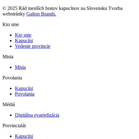
© 2025 Rád menších bratov kapucínov na Slovensku Tvorba
webstránky
Galton Brands.
Kto sme
Kto sme
Kapucíni
Vedenie provincie
Misia
Misia
Povolania
Kapucíni
Povolania
Médiá
Digitálna evanjelizácia
Provincialát
Kapucíni