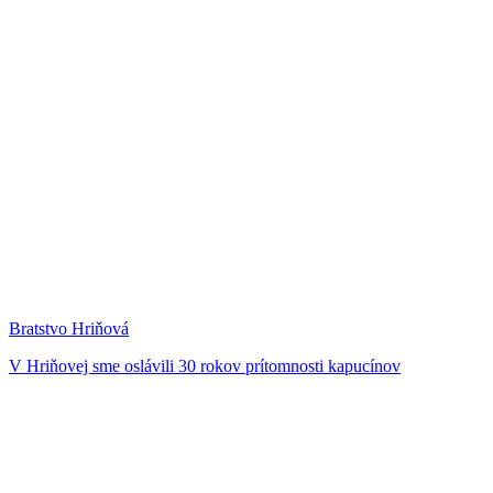
Bratstvo Hriňová
V Hriňovej sme oslávili 30 rokov prítomnosti kapucínov