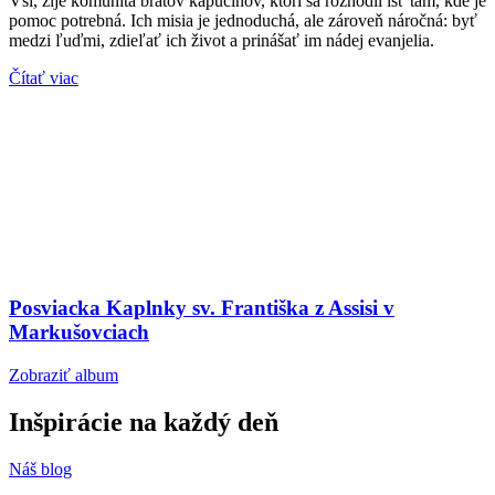
Vsi, žije komunita bratov kapucínov, ktorí sa rozhodli ísť tam, kde je
pomoc potrebná. Ich misia je jednoduchá, ale zároveň náročná: byť
medzi ľuďmi, zdieľať ich život a prinášať im nádej evanjelia.
Čítať viac
Posviacka Kaplnky sv. Františka z Assisi v
Markušovciach
Zobraziť album
Inšpirácie
na každý deň
Náš blog