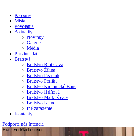
Kto sme
Misia
Povolania
Aktuality
Novinky
Galérie
Médiá
Provincialát
Bratstvá
Bratstvo Bratislava
Bratstvo Žilina
Bratstvo Pezinok
Bratstvo Poniky
Bratstvo Kremnické Bane
Bratstvo Hriňová
Bratstvo Markušovce
Bratstvo Island
Iné zaradenie
Kontakty
Podporte nás
Intencia
Bratstvo Markušovce