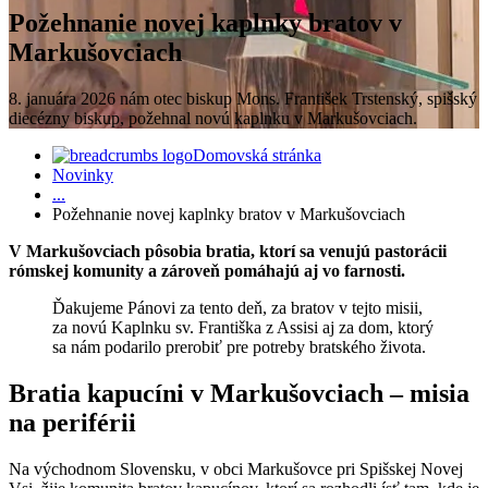
Požehnanie novej kaplnky bratov v
Markušovciach
8. januára 2026 nám otec biskup Mons. František Trstenský, spišský
diecézny biskup, požehnal novú kaplnku v Markušovciach.
Domovská stránka
Novinky
...
Požehnanie novej kaplnky bratov v Markušovciach
V Markušovciach pôsobia bratia, ktorí sa venujú pastorácii
rómskej komunity a zároveň pomáhajú aj vo farnosti.
Ďakujeme Pánovi za tento deň, za bratov v tejto misii,
za novú Kaplnku sv. Františka z Assisi aj za dom, ktorý
sa nám podarilo prerobiť pre potreby bratského života.
Bratia kapucíni v Markušovciach – misia
na periférii
Na východnom Slovensku, v obci Markušovce pri Spišskej Novej