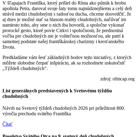
V šľapajach Františka, ktorý prišiel do Ríma ako pútnik k hrobu
apoštola Petra, daroval svoje šaty tomu najnúdznejšiemu a celý deň
strávil medzi chudobnými s radosťou ducha, chceme dosvedčiť, že
aj dnes je možné stať sa hlasom reality chudobných, načúvať im
namiesto toho, aby sme o nich iba hovorili, a spoločne vykonať
prorocké gesto, ktoré povie Cirkvi i spoločnosti, že prednostná
voľba pre chudobných nie je voliteľnou možnosťou, ale patrí k
samotnej podstate našej františkánskej charizmy i kresťanského
života.
Predkladáme vám šesť základných bodov tejto iniciatívy, z ktorých
môžete slobodne čerpať inšpiráciu, ak sa rozhodnete uskutočniť
„Týždeň chudobných“.
zdroj: ofmcap.org
List generálnych predstavených k Svetovému týždňu
chudobných
Návrh na Svetový týždeň chudobných 2026 pri príležitosti 800.
výročia prechodu svätého Františka
Čítať
Posolstvo Svätého Otca na 9. svetový deň chudobných