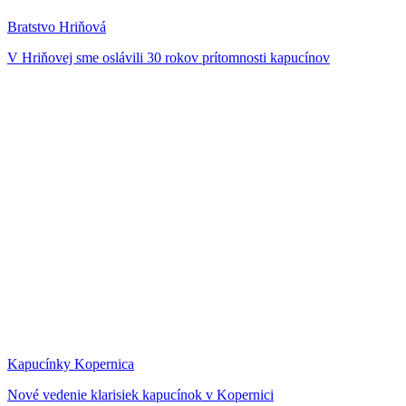
Bratstvo Hriňová
V Hriňovej sme oslávili 30 rokov prítomnosti kapucínov
Kapucínky Kopernica
Nové vedenie klarisiek kapucínok v Kopernici