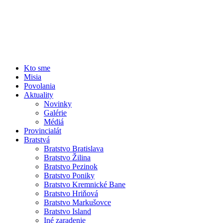
Kto sme
Misia
Povolania
Aktuality
Novinky
Galérie
Médiá
Provincialát
Bratstvá
Bratstvo Bratislava
Bratstvo Žilina
Bratstvo Pezinok
Bratstvo Poniky
Bratstvo Kremnické Bane
Bratstvo Hriňová
Bratstvo Markušovce
Bratstvo Island
Iné zaradenie