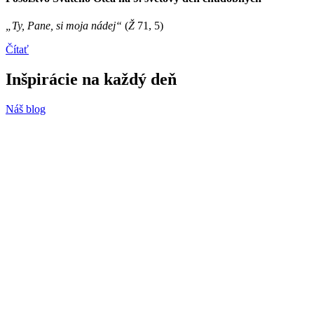
„Ty, Pane, si moja nádej“
(
Ž
71, 5)
Čítať
Inšpirácie
na každý deň
Náš blog