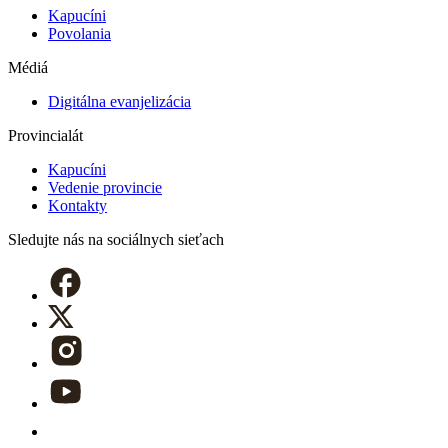
Kapucíni
Povolania
Médiá
Digitálna evanjelizácia
Provincialát
Kapucíni
Vedenie provincie
Kontakty
Sledujte nás
na sociálnych sieťach