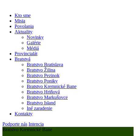
Kto sme
Misia
Povolania
Aktuality
Novinky
Galérie
Médiá
Provincialát
Bratstvá
Bratstvo Bratislava
Bratstvo Žilina
Bratstvo Pezinok
Bratstvo Poniky
Bratstvo Kremnické Bane
Bratstvo Hriňová
Bratstvo Markušovce
Bratstvo Island
Iné zaradenie
Kontakty
Podporte nás
Intencia
Bratstvo Kremnické Bane