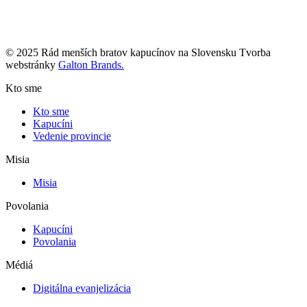
© 2025 Rád menších bratov kapucínov na Slovensku Tvorba
webstránky
Galton Brands.
Kto sme
Kto sme
Kapucíni
Vedenie provincie
Misia
Misia
Povolania
Kapucíni
Povolania
Médiá
Digitálna evanjelizácia