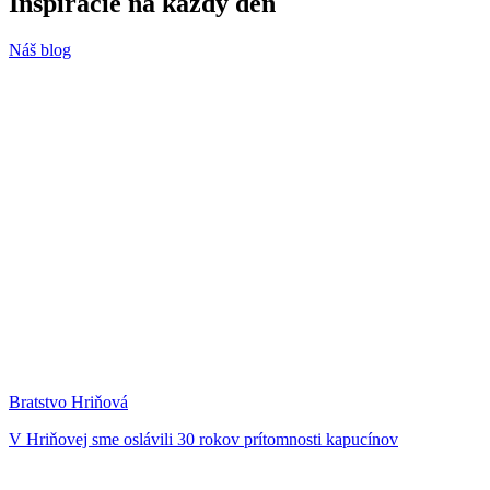
Inšpirácie
na každý deň
Náš blog
Bratstvo Hriňová
V Hriňovej sme oslávili 30 rokov prítomnosti kapucínov