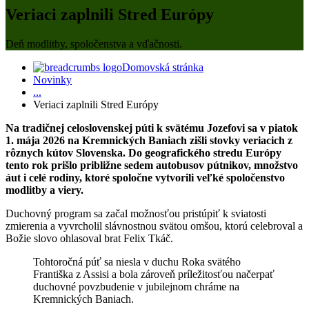
Veriaci zaplnili Stred Európy
Deň modlitby, spoločenstva a vďačnosti.
Domovská stránka
Novinky
...
Veriaci zaplnili Stred Európy
Na tradičnej celoslovenskej púti k svätému Jozefovi sa v piatok
1. mája 2026 na Kremnických Baniach zišli stovky veriacich z
rôznych kútov Slovenska. Do geografického stredu Európy
tento rok prišlo približne sedem autobusov pútnikov, množstvo
áut i celé rodiny, ktoré spoločne vytvorili veľké spoločenstvo
modlitby a viery.
Duchovný program sa začal možnosťou pristúpiť k sviatosti
zmierenia a vyvrcholil slávnostnou svätou omšou, ktorú celebroval a
Božie slovo ohlasoval brat Felix Tkáč.
Tohtoročná púť sa niesla v duchu Roka svätého
Františka z Assisi a bola zároveň príležitosťou načerpať
duchovné povzbudenie v jubilejnom chráme na
Kremnických Baniach.