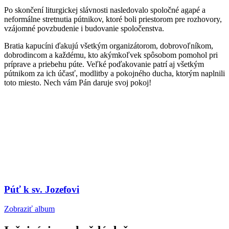
Po skončení liturgickej slávnosti nasledovalo spoločné agapé a
neformálne stretnutia pútnikov, ktoré boli priestorom pre rozhovory,
vzájomné povzbudenie i budovanie spoločenstva.
Bratia kapucíni ďakujú všetkým organizátorom, dobrovoľníkom,
dobrodincom a každému, kto akýmkoľvek spôsobom pomohol pri
príprave a priebehu púte. Veľké poďakovanie patrí aj všetkým
pútnikom za ich účasť, modlitby a pokojného ducha, ktorým naplnili
toto miesto. Nech vám Pán daruje svoj pokoj!
Púť k sv. Jozefovi
Zobraziť album