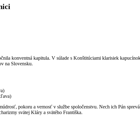
nici
očnila konventná kapitula. V súlade s Konštitúciami klarisiek kapucín
ov na Slovensku.
va)
zľava)
osť, pokoru a vernosť v službe spoločenstvu. Nech ich Pán sprevádza
harizmy svätej Kláry a svätého Františka.