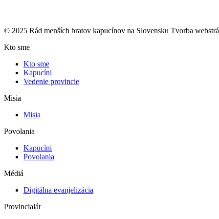
© 2025 Rád menších bratov kapucínov na Slovensku Tvorba webstr
Kto sme
Kto sme
Kapucíni
Vedenie provincie
Misia
Misia
Povolania
Kapucíni
Povolania
Médiá
Digitálna evanjelizácia
Provincialát