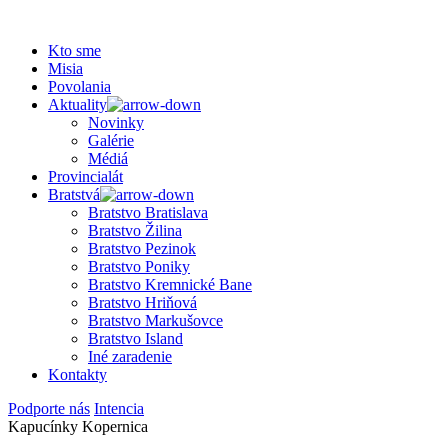
Kto sme
Misia
Povolania
Aktuality
Novinky
Galérie
Médiá
Provincialát
Bratstvá
Bratstvo Bratislava
Bratstvo Žilina
Bratstvo Pezinok
Bratstvo Poniky
Bratstvo Kremnické Bane
Bratstvo Hriňová
Bratstvo Markušovce
Bratstvo Island
Iné zaradenie
Kontakty
Podporte nás
Intencia
Kapucínky Kopernica