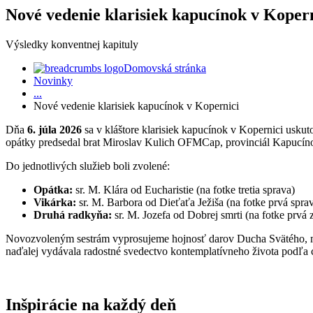
Nové vedenie klarisiek kapucínok v Koper
Výsledky konventnej kapituly
Domovská stránka
Novinky
...
Nové vedenie klarisiek kapucínok v Kopernici
Dňa
6. júla 2026
sa v kláštore klarisiek kapucínok v Kopernici uskut
opátky predsedal brat Miroslav Kulich OFMCap, provinciál Kapucín
Do jednotlivých služieb boli zvolené:
Opátka:
sr. M. Klára od Eucharistie (na fotke tretia sprava)
Vikárka:
sr. M. Barbora od Dieťaťa Ježiša (na fotke prvá spra
Druhá radkyňa:
sr. M. Jozefa od Dobrej smrti (na fotke prvá 
Novozvoleným sestrám vyprosujeme hojnosť darov Ducha Svätého, múdr
naďalej vydávala radostné svedectvo kontemplatívneho života podľa c
Inšpirácie
na každý deň